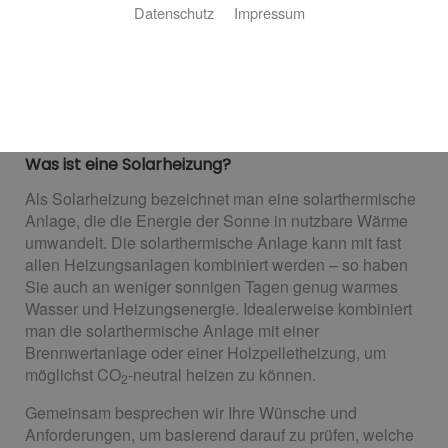
Datenschutz
Impressum
Sie möchten die unendliche Energie der Sonne nutzen,
um in Ihrem Haus für wohlige Wärme zu sorgen? Kein
Problem! Wir planen und installieren Ihre Solarheizung
für Sie.
Was ist eine Solarheizung?
Als Solarheizung bezeichnet man eine solarthermische
Anlage, die die Energie der Sonne in nutzbare Wärme
umwandelt. Die solarthermische Anlage kann mit fast
allen Heizungsanlagen kombiniert werden – so haben
Sie auch an weniger sonnigen Tagen genug warmes
Wasser und Heizungsenergie. Idealerweise kombiniert
man die solarthermische Anlage mit einer
Brennwertanlage oder einer Holzpelletheizung, um
möglichst CO
-neutral heizen zu können.
2
Gemeinsam besprechen wir Ihre Wünsche und
Anforderungen, um basierend darauf zu prüfen, welche