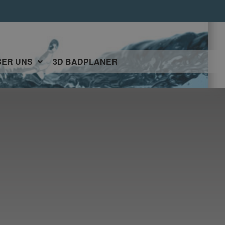
BER UNS
3D BADPLANER