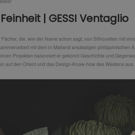
asser
Feinheit | GESSI Ventaglio
er Fächer, die, wie der Name schon sagt, von Silhouetten mit eine
usammenarbeit mit dem in Mailand ansässigen philippinischen A
einen Projekten balanciert er gekonnt Geschichte und Gegenwart,
en auf den Orient und das Design-Know-how des Westens aus.