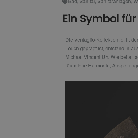
Bad
,
Sanitär
,
Sanitäranlagen
,
W
Ein Symbol für 
Die Ventaglio-Kollektion, d. h. d
Touch geprägt ist, entstand in Z
Michael Vincent UY. Wie bei all s
räumliche Harmonie, Anspielung