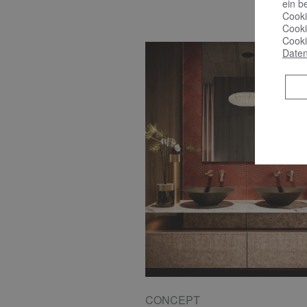
ein b
Cooki
Cooki
Cooki
Daten
CONCEPT