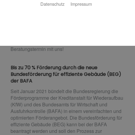
Datenschutz
Impressum
So sparen Sie bares Geld
Sie möchten Ihre Heizungsanlage modernisieren?
Wir helfen Ihnen, die richtigen Fördermittel zu
beantragen und so bis zu 70 % Förderung zu
erhalten. Vereinbaren Sie einfach einen
Beratungstermin mit uns!
Bis zu 70 % Förderung durch die neue
Bundesförderung für effiziente Gebäude (BEG)
der BAFA
Seit Januar 2021 bündelt die Bundesregierung die
Förderprogramme der Kreditanstalt für Wiederaufbau
(KfW) und des Bundesamts für Wirtschaft und
Ausfuhrkontrolle (BAFA) in einem vereinfachten und
optimierten Förderangebot. Die Bundesförderung für
effiziente Gebäude (BEG) kann bei der BAFA
beantragt werden und soll den Prozess zur