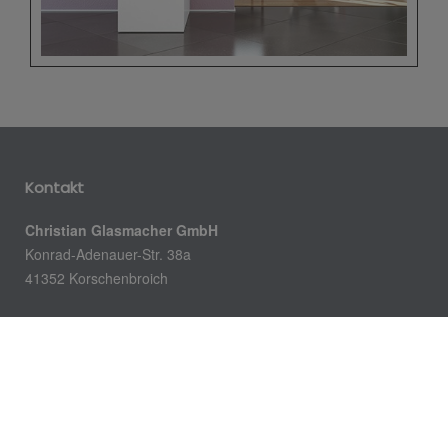
Kontakt
Christian Glasmacher GmbH
Konrad-Adenauer-Str. 38a
41352 Korschenbroich
Telefon:
02161-996340
Telefax:
02161-6374686
E-Mail:
glasmacher-gmbh@ccglama.de