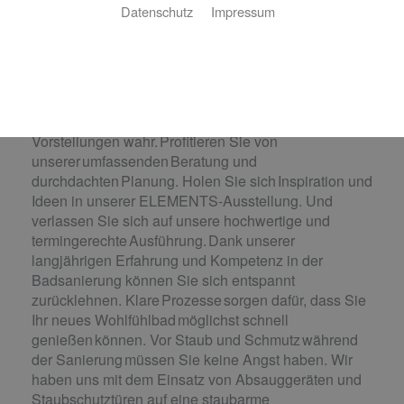
wahr.
Datenschutz
Impressum
Wie stellen Sie sich Ihr neues Bad
vor? Eine luxuriöse Wellness-Oase, ein praktisches
Familienbad, ein cleveres Raumwunder oder ein
barrierefreies Bad? Gemeinsam mit
Ihnen machen wir Ihre individuellen Wünsche und
Vorstellungen wahr. Profitieren Sie von
unserer umfassenden Beratung und
durchdachten Planung. Holen Sie sich Inspiration und
Ideen in unserer ELEMENTS-Ausstellung. Und
verlassen Sie sich auf unsere hochwertige und
termingerechte Ausführung. Dank unserer
langjährigen Erfahrung und Kompetenz in der
Badsanierung können Sie sich entspannt
zurücklehnen. Klare Prozesse sorgen dafür, dass Sie
Ihr neues Wohlfühlbad möglichst schnell
genießen können. Vor Staub und Schmutz während
der Sanierung müssen Sie keine Angst haben. Wir
haben uns mit dem Einsatz von Absauggeräten und
Staubschutztüren auf eine staubarme